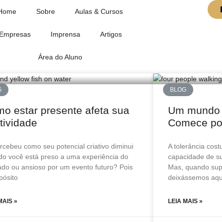
Home
Sobre
Aulas & Cursos
Empresas
Imprensa
Artigos
Área do Aluno
G
BLOG
o estar presente afeta sua
Um mundo m
atividade
Comece po
rcebeu como seu potencial criativo diminui
A tolerância cos
o você está preso a uma experiência do
capacidade de su
do ou ansioso por um evento futuro? Pois
Mas, quando sup
pósito
deixássemos aqu
MAIS »
LEIA MAIS »