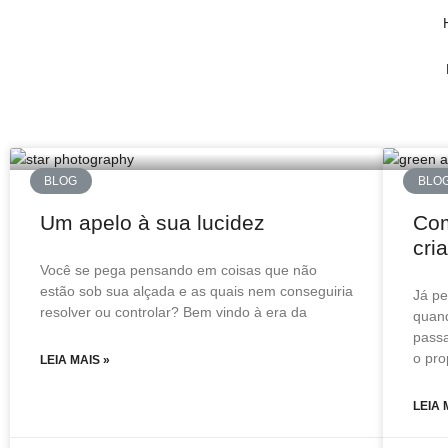
BLOG
BLO
Um apelo à sua lucidez
Com
cri
Você se pega pensando em coisas que não
estão sob sua alçada e as quais nem conseguiria
Já pe
resolver ou controlar? Bem vindo à era da
quand
passa
o pro
LEIA MAIS »
LEIA 