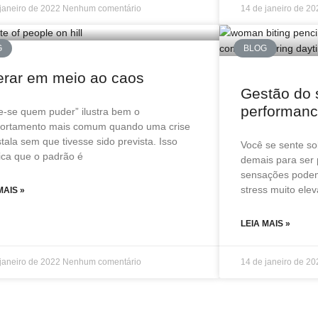
 janeiro de 2022
Nenhum comentário
14 de janeiro de 2
G
BLOG
erar em meio ao caos
Gestão do 
performanc
e-se quem puder” ilustra bem o
ortamento mais comum quando uma crise
stala sem que tivesse sido prevista. Isso
Você se sente s
fica que o padrão é
demais para ser 
sensações podem 
stress muito ele
MAIS »
LEIA MAIS »
 janeiro de 2022
Nenhum comentário
14 de janeiro de 2