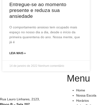
Entregue-se ao momento
presente e reduza sua
ansiedade
O comportamento ansioso tem ocupado mais
espaço no nosso dia a dia, desde o início da
primeira quarentena do ano. Nossa mente, que
já é
LEIA MAIS »
14 de janeiro de 2022
Nenhum comentário
Menu
Trindade Shopping
Home
Nossa Escola
Rua Lauro Linhares, 2123,
Horários
Bloco B – Sala 207