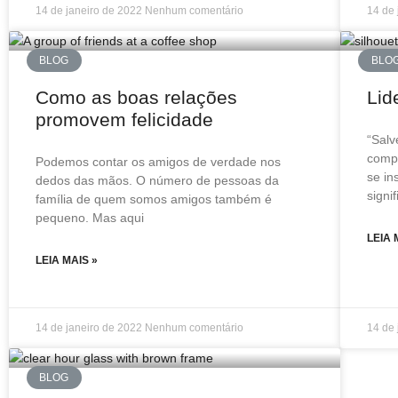
14 de janeiro de 2022
Nenhum comentário
14 de
BLOG
BLO
Como as boas relações
Lid
promovem felicidade
“Salv
comp
Podemos contar os amigos de verdade nos
se in
dedos das mãos. O número de pessoas da
signi
família de quem somos amigos também é
pequeno. Mas aqui
LEIA 
LEIA MAIS »
14 de janeiro de 2022
Nenhum comentário
14 de
BLOG