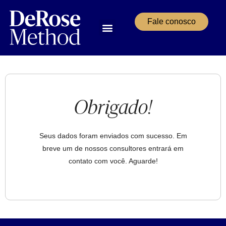
Fale conosco
Aulas & Cursos
Área do Aluno
Obrigado!
Seus dados foram enviados com sucesso. Em
breve um de nossos consultores entrará em
contato com você. Aguarde!