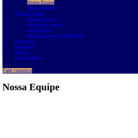
Nossa Equipe
Nosso Método
Aulas & Cursos
Aulas e cursos
Horários de aulas
Aulas Online
Agenda: cursos e workshops
Empresas
Imprensa
Artigos
Área do Aluno
Fale conosco
Nossa Equipe
Nossos instrutores