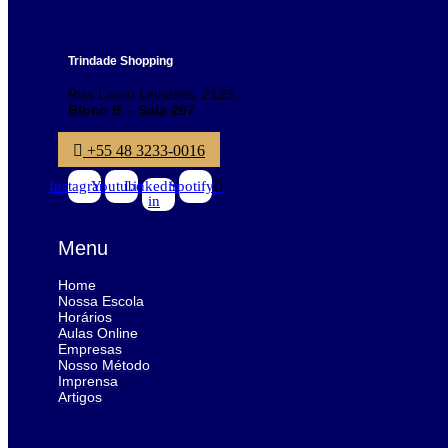
Trindade Shopping
Rua Lauro Linhares, 2123,
Bloco B – Sala 207
+55 48 3233-0016
Instagram
Youtube
Linkedin-
Spotify
in
Menu
Home
Nossa Escola
Horários
Aulas Online
Empresas
Nosso Método
Imprensa
Artigos